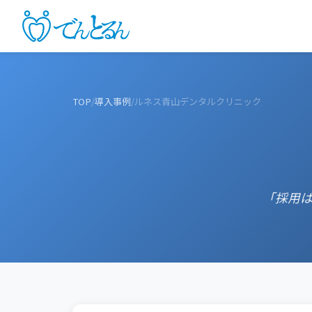
TOP
/
導入事例
/
ルネス青山デンタルクリニック
「採用