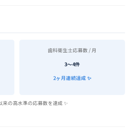
歯科衛生士応募数 / 月
3〜4件
2ヶ月連続達成 ✨
月以来の高水準の応募数を達成 ✨