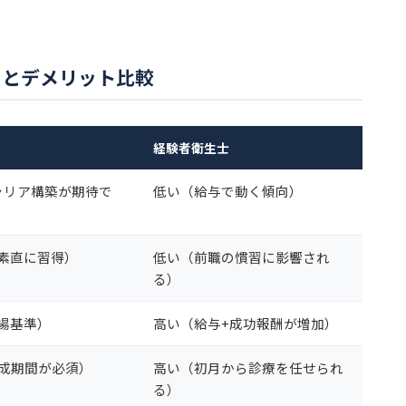
トとデメリット比較
経験者衛生士
ャリア構築が期待で
低い（給与で動く傾向）
素直に習得）
低い（前職の慣習に影響され
る）
場基準）
高い（給与+成功報酬が増加）
育成期間が必須）
高い（初月から診療を任せられ
る）